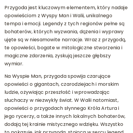
Przygoda jest kluczowym elementem, który nadaje
opowieściom z Wyspy Man i Walii, unikalnego
tempa i emocji. Legendy z tych regionów pełne są
bohaterów, których wyzwania, dążenia i wyprawy
ujęte są w niesamowite narracje. Wraz z przygodą,
te opowieści, bogate w mitologiczne stworzenia i
magiczne zdarzenia, zyskują jeszcze głębszy
wymiar.
Na Wyspie Man, przygoda spowija czarujące
opowieści o gigantach, czarodziejach i morskim
ludzie, ożywiając przeszłość i wprowadzając
słuchaczy w niezwykły świat. W Walii natomiast,
opowieści o przygodach słynnego Króla Artura i
jego rycerzy, a także innych lokalnych bohaterów,
dodają tej krainie mistycznego wdzięku. Wszystko
to pokazuje, jak przygoda, stojąca w sercu legend,