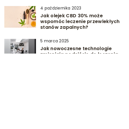
4 października 2023
Jak olejek CBD 30% może
wspomóc leczenie przewlekłych
stanów zapalnych?
5 marca 2025
Jak nowoczesne technologie
zmieniają podejście do leczenia
stomatologicznego
6 stycznia 2024
Jak należy rozumieć DSM-5?
Klucz do diagnozy i leczenia
zaburzeń psychicznych u dzieci
14 maja 2026
Wybór Idealnych Okularów dla
Dziecka: Na Co Zwrócić Uwagę?