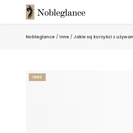
Nobleglance
/
Inne
/
Jakie są korzyści z używa
INNE