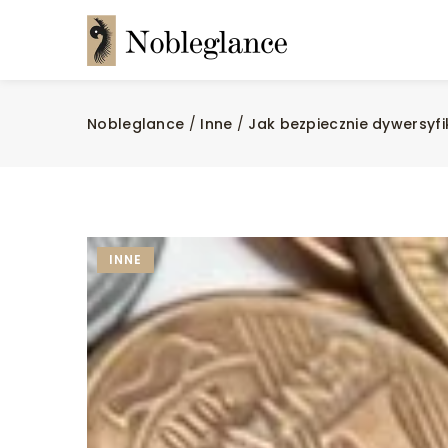
Nobleglance
/
Inne
/
Jak bezpiecznie dywersyf
INNE