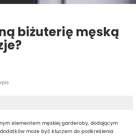
ną biżuterię męską
zje?
wpis
stotnym elementem męskiej garderoby, dodającym
h dodatków może być kluczem do podkreślenia