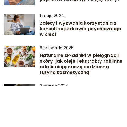
1 maja 2024
Zalety i wyzwania korzystania z
konsultacji zdrowia psychicznego
w sieci
8 listopada 2025
Naturalne składniki w pielęgnacji
skóry: jak oleje i ekstrakty roślinne
odmieniają naszą codzienną
rutynę kosmetyczną.
2 marca 2024
Jak dopasować prawidłowy
pasek do naszego zegarka –
przewodnik dla koneserów
16 marca 2026
Jak nowoczesne szkolenia