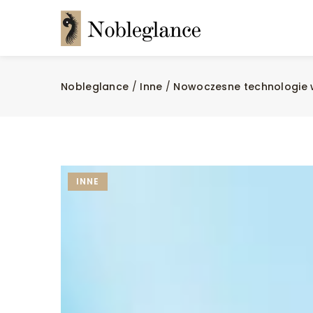
Nobleglance
/
Inne
/
Nowoczesne technologie w
INNE