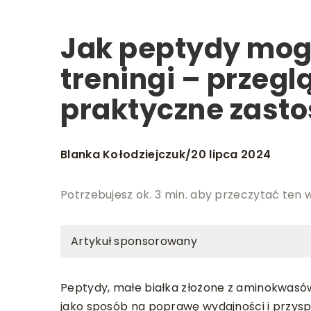
Jak peptydy mo
treningi – przegl
praktyczne zast
Blanka Kołodziejczuk
20 lipca 2024
/
Potrzebujesz ok. 3 min. aby przeczytać ten 
Artykuł sponsorowany
Peptydy, małe białka złożone z aminokwasó
jako sposób na poprawę wydajności i przysp